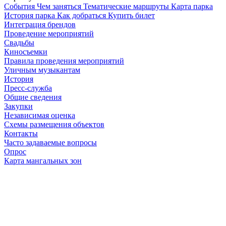
Cобытия
Чем заняться
Тематические маршруты
Карта парка
История парка
Как добраться
Купить билет
Интеграция брендов
Проведение мероприятий
Свадьбы
Киносъемки
Правила проведения мероприятий
Уличным музыкантам
История
Пресс-служба
Общие сведения
Закупки
Независимая оценка
Схемы размещения объектов
Контакты
Часто задаваемые вопросы
Опрос
Карта мангальных зон