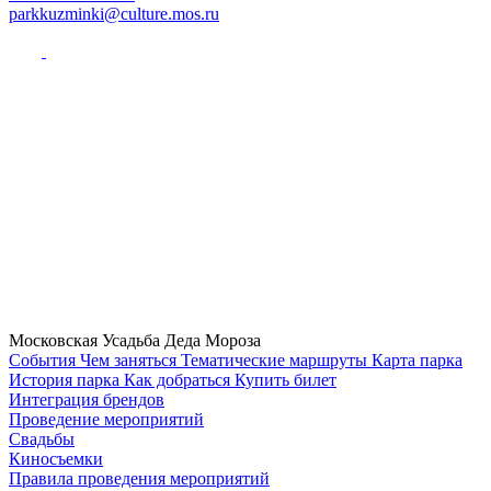
parkkuzminki@culture.mos.ru
Московская Усадьба Деда Мороза
Cобытия
Чем заняться
Тематические маршруты
Карта парка
История парка
Как добраться
Купить билет
Интеграция брендов
Проведение мероприятий
Свадьбы
Киносъемки
Правила проведения мероприятий