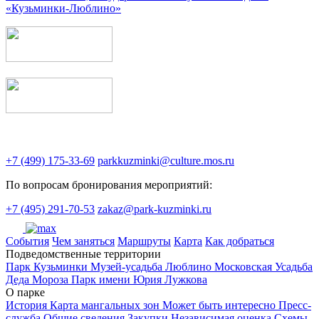
«Кузьминки-Люблино»
+7 (499) 175-33-69
parkkuzminki@culture.mos.ru
По вопросам бронирования мероприятий:
+7 (495) 291-70-53
zakaz@park-kuzminki.ru
Cобытия
Чем заняться
Маршруты
Карта
Как добраться
Подведомственные территории
Парк Кузьминки
Музей-усадьба Люблино
Московская Усадьба
Деда Мороза
Парк имени Юрия Лужкова
О парке
История
Карта мангальных зон
Может быть интересно
Пресс-
служба
Общие сведения
Закупки
Независимая оценка
Схемы