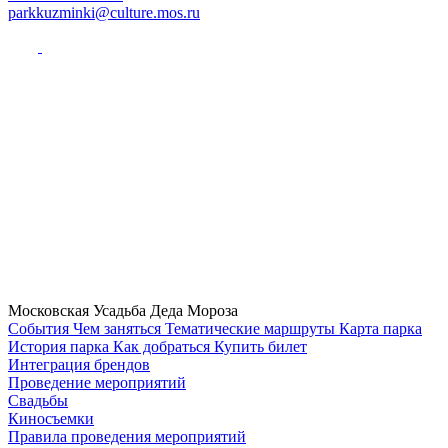
parkkuzminki@culture.mos.ru
Московская Усадьба Деда Мороза
Cобытия
Чем заняться
Тематические маршруты
Карта парка
История парка
Как добраться
Купить билет
Интеграция брендов
Проведение мероприятий
Свадьбы
Киносъемки
Правила проведения мероприятий