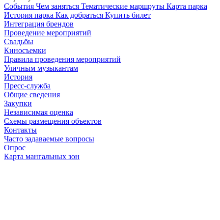
Cобытия
Чем заняться
Тематические маршруты
Карта парка
История парка
Как добраться
Купить билет
Интеграция брендов
Проведение мероприятий
Свадьбы
Киносъемки
Правила проведения мероприятий
Уличным музыкантам
История
Пресс-служба
Общие сведения
Закупки
Независимая оценка
Схемы размещения объектов
Контакты
Часто задаваемые вопросы
Опрос
Карта мангальных зон