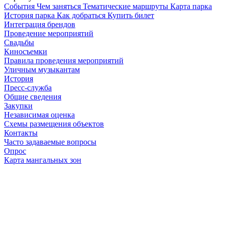
Cобытия
Чем заняться
Тематические маршруты
Карта парка
История парка
Как добраться
Купить билет
Интеграция брендов
Проведение мероприятий
Свадьбы
Киносъемки
Правила проведения мероприятий
Уличным музыкантам
История
Пресс-служба
Общие сведения
Закупки
Независимая оценка
Схемы размещения объектов
Контакты
Часто задаваемые вопросы
Опрос
Карта мангальных зон