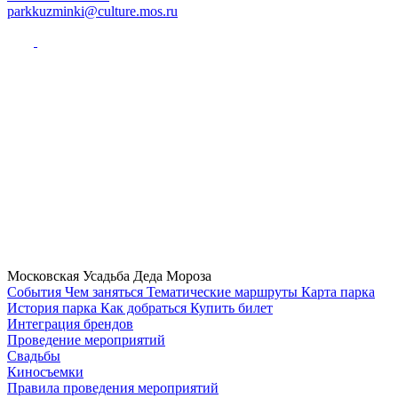
parkkuzminki@culture.mos.ru
Московская Усадьба Деда Мороза
Cобытия
Чем заняться
Тематические маршруты
Карта парка
История парка
Как добраться
Купить билет
Интеграция брендов
Проведение мероприятий
Свадьбы
Киносъемки
Правила проведения мероприятий