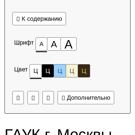
К содержанию
А
Шрифт
А
А
Цвет
Ц
Ц
Ц
Ц
Ц
Дополнительно
ГАУК г. Москвы,