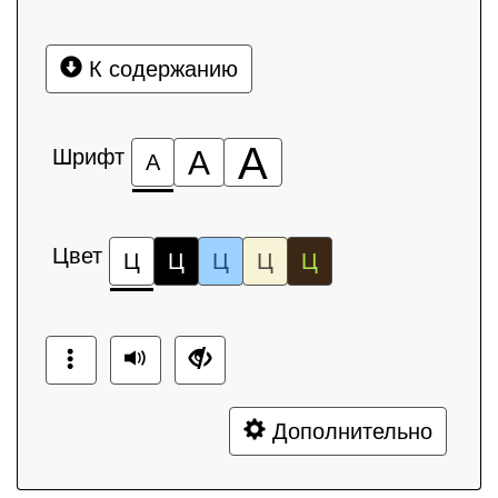
К содержанию
А
Шрифт
А
А
Цвет
Ц
Ц
Ц
Ц
Ц
Дополнительно