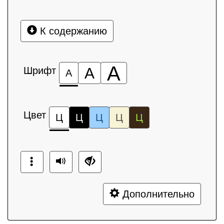
К содержанию
А
Шрифт
А
А
Цвет
Ц
Ц
Ц
Ц
Ц
Дополнительно