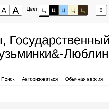
А
А
Цвет
Ц
Ц
Ц
Ц
Ц
ы, Государственный
Кузьминки&-Люблин
Поиск
Авторизоваться
Обычная версия