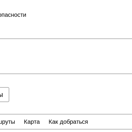
опасности
ы
шруты
Карта
Как добраться