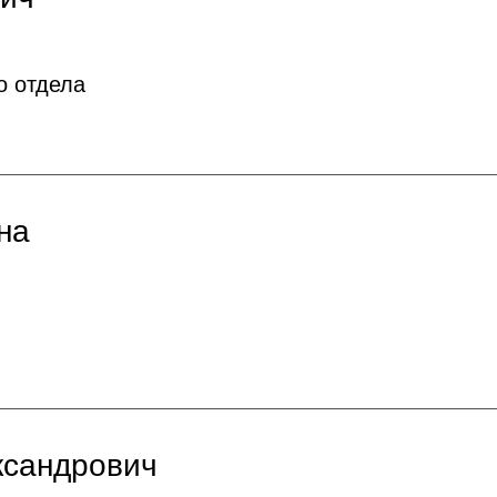
о отдела
на
ксандрович