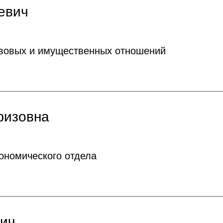
евич
авовых и имущественных отношений
физовна
ономического отдела
ич