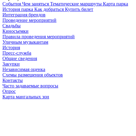
Cобытия
Чем заняться
Тематические маршруты
Карта парка
История парка
Как добраться
Купить билет
Интеграция брендов
Проведение мероприятий
Свадьбы
Киносъемки
Правила проведения мероприятий
Уличным музыкантам
История
Пресс-служба
Общие сведения
Закупки
Независимая оценка
Схемы размещения объектов
Контакты
Часто задаваемые вопросы
Опрос
Карта мангальных зон