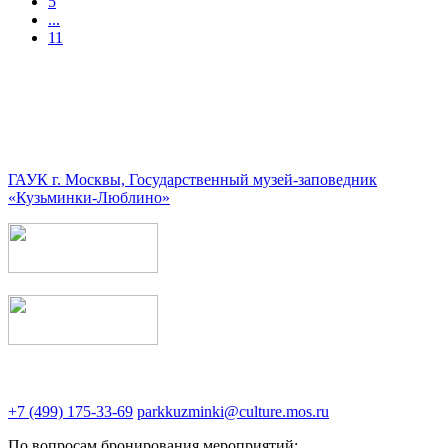
5
...
11
ГАУК г. Москвы, Государственный музей-заповедник
«Кузьминки-Люблино»
+7 (499) 175-33-69
parkkuzminki@culture.mos.ru
По вопросам бронирования мероприятий: