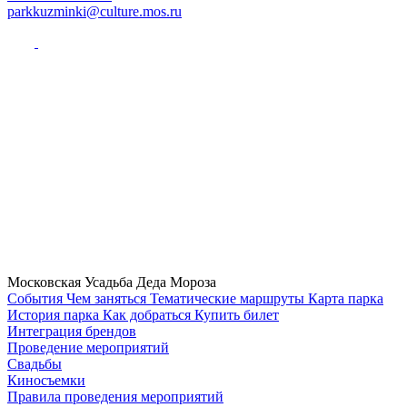
parkkuzminki@culture.mos.ru
Московская Усадьба Деда Мороза
Cобытия
Чем заняться
Тематические маршруты
Карта парка
История парка
Как добраться
Купить билет
Интеграция брендов
Проведение мероприятий
Свадьбы
Киносъемки
Правила проведения мероприятий