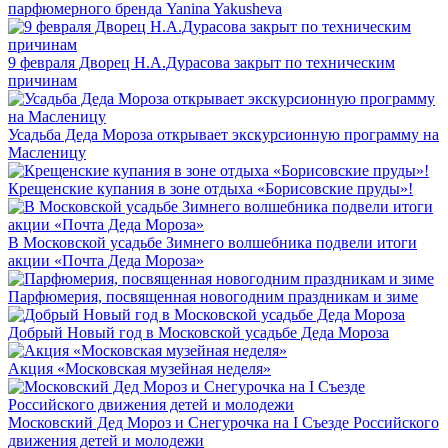
парфюмерного бренда Yanina Yakusheva
9 февраля Дворец Н.А.Дурасова закрыт по техническим
причинам
Усадьба Деда Мороза открывает экскурсионную программу на
Масленицу
Крещенские купания в зоне отдыха «Борисовские пруды»!
В Московской усадьбе Зимнего волшебника подвели итоги
акции «Почта Деда Мороза»
Парфюмерия, посвященная новогодним праздникам и зиме
Добрый Новый год в Московской усадьбе Деда Мороза
Акция «Московская музейная неделя»
Московский Дед Мороз и Снегурочка на I Съезде Российского
движения детей и молодежи