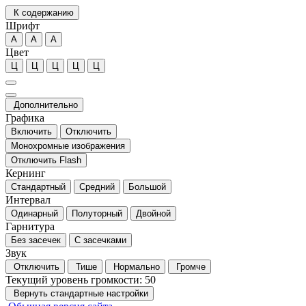
К содержанию
Шрифт
А
А
А
Цвет
Ц
Ц
Ц
Ц
Ц
Дополнительно
Графика
Включить
Отключить
Монохромные изображения
Отключить Flash
Кернинг
Стандартный
Средний
Большой
Интервал
Одинарный
Полуторный
Двойной
Гарнитура
Без засечек
С засечками
Звук
Отключить
Тише
Нормально
Громче
Текущий уровень громкости:
50
Вернуть стандартные настройки