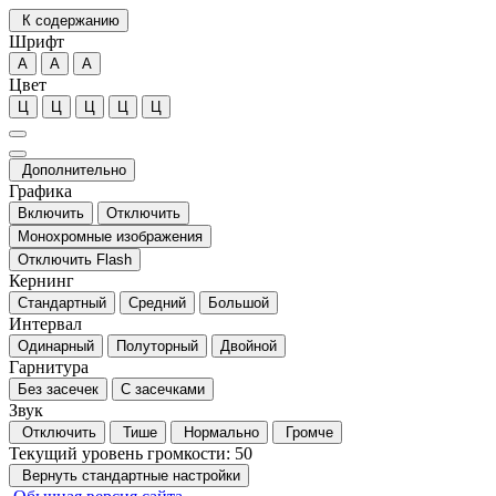
К содержанию
Шрифт
А
А
А
Цвет
Ц
Ц
Ц
Ц
Ц
Дополнительно
Графика
Включить
Отключить
Монохромные изображения
Отключить Flash
Кернинг
Стандартный
Средний
Большой
Интервал
Одинарный
Полуторный
Двойной
Гарнитура
Без засечек
С засечками
Звук
Отключить
Тише
Нормально
Громче
Текущий уровень громкости:
50
Вернуть стандартные настройки