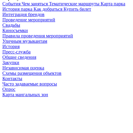
Cобытия
Чем заняться
Тематические маршруты
Карта парка
История парка
Как добраться
Купить билет
Интеграция брендов
Проведение мероприятий
Свадьбы
Киносъемки
Правила проведения мероприятий
Уличным музыкантам
История
Пресс-служба
Общие сведения
Закупки
Независимая оценка
Схемы размещения объектов
Контакты
Часто задаваемые вопросы
Опрос
Карта мангальных зон