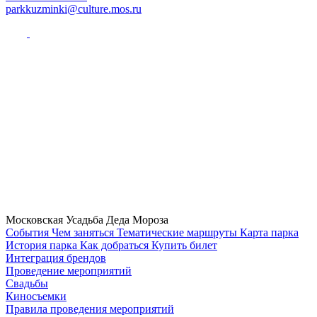
parkkuzminki@culture.mos.ru
Московская Усадьба Деда Мороза
Cобытия
Чем заняться
Тематические маршруты
Карта парка
История парка
Как добраться
Купить билет
Интеграция брендов
Проведение мероприятий
Свадьбы
Киносъемки
Правила проведения мероприятий