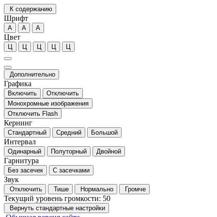
К содержанию
Шрифт
А
А
А
Цвет
Ц
Ц
Ц
Ц
Ц
Дополнительно
Графика
Включить
Отключить
Монохромные изображения
Отключить Flash
Кернинг
Стандартный
Средний
Большой
Интервал
Одинарный
Полуторный
Двойной
Гарнитура
Без засечек
С засечками
Звук
Отключить
Тише
Нормально
Громче
Текущий уровень громкости:
50
Вернуть стандартные настройки