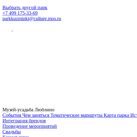
Выбрать другой парк
+7 499 175-33-69
parkkuzminki@culture.mos.ru
Музей-усадьба Люблино
Cобытия
Чем заняться
Тематические маршруты
Карта парка
Ис
Интеграция брендов
Проведение мероприятий
Свадьбы