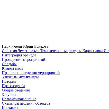
Парк имени Юрия Лужкова
Cобытия
Чем заняться
Тематические маршруты
Карта парка
Ис
Интеграция брендов
Проведение мероприятий
Свадьбы
Киносъемки
Правила проведения мероприятий
Уличным музыкантам
История
Пресс-служба
Общие сведения
Закупки
Независимая оценка
Схемы размещения объектов
Контакты