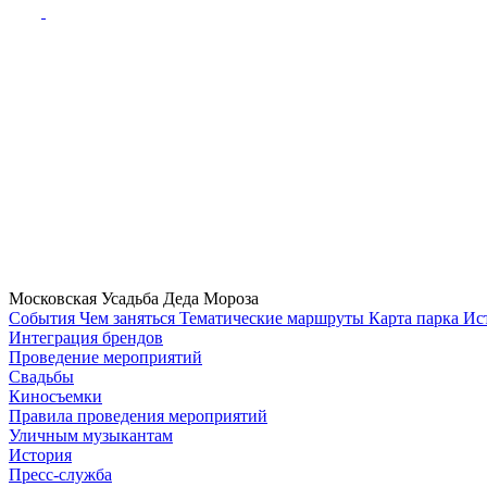
Московская Усадьба Деда Мороза
Cобытия
Чем заняться
Тематические маршруты
Карта парка
Ис
Интеграция брендов
Проведение мероприятий
Свадьбы
Киносъемки
Правила проведения мероприятий
Уличным музыкантам
История
Пресс-служба