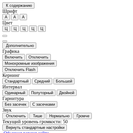
К содержанию
Шрифт
А
А
А
Цвет
Ц
Ц
Ц
Ц
Ц
Дополнительно
Графика
Включить
Отключить
Монохромные изображения
Отключить Flash
Кернинг
Стандартный
Средний
Большой
Интервал
Одинарный
Полуторный
Двойной
Гарнитура
Без засечек
С засечками
Звук
Отключить
Тише
Нормально
Громче
Текущий уровень громкости:
50
Вернуть стандартные настройки