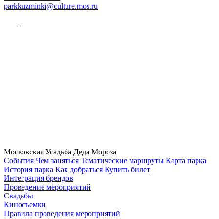
parkkuzminki@culture.mos.ru
Московская Усадьба Деда Мороза
Cобытия
Чем заняться
Тематические маршруты
Карта парка
История парка
Как добраться
Купить билет
Интеграция брендов
Проведение мероприятий
Свадьбы
Киносъемки
Правила проведения мероприятий