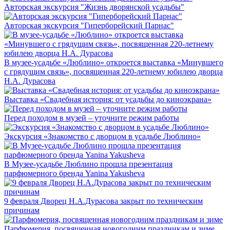
Авторская экскурсия "Жизнь дворянской усадьбы"
Авторская экскурсия "Гиперборейский Парнас"
В музее-усадьбе «Люблино» откроется выставка «Минувшего
с грядущим связь», посвященная 220-летнему юбилею дворца
Н.А. Дурасова
Выставка «Свадебная история: от усадьбы до киноэкрана»
Перед походом в музей – уточните режим работы
Экскурсия «Знакомство с дворцом в усадьбе Люблино»
В Музее-усадьбе Люблино прошла презентация
парфюмерного бренда Yanina Yakusheva
9 февраля Дворец Н.А.Дурасова закрыт по техническим
причинам
Парфюмерия, посвященная новогодним праздникам и зиме