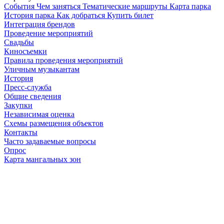
Cобытия
Чем заняться
Тематические маршруты
Карта парка
История парка
Как добраться
Купить билет
Интеграция брендов
Проведение мероприятий
Свадьбы
Киносъемки
Правила проведения мероприятий
Уличным музыкантам
История
Пресс-служба
Общие сведения
Закупки
Независимая оценка
Схемы размещения объектов
Контакты
Часто задаваемые вопросы
Опрос
Карта мангальных зон