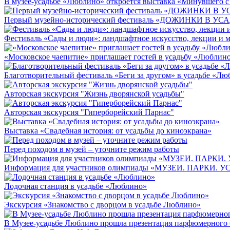
В музее-усадьбе «Люблино» откроется выставка «Минувшего с
Первый музейно-исторический фестиваль «ДОЖИНКИ В 
Фестиваль «Сады и люди»: ландшафтное искусство, лекции и м
«Московское чаепитие» приглашает гостей в усадьбу «Люблин
Благотворительный фестиваль «Беги за другом» в усадьбе «Л
Авторская экскурсия "Жизнь дворянской усадьбы"
Авторская экскурсия "Гиперборейский Парнас"
Выставка «Свадебная история: от усадьбы до киноэкрана»
Перед походом в музей – уточните режим работы
Информация для участников олимпиады «МУЗЕИ. ПАРКИ. 
Лодочная станция в усадьбе «Люблино»
Экскурсия «Знакомство с дворцом в усадьбе Люблино»
В Музее-усадьбе Люблино прошла презентация парфюмерного б