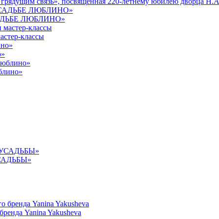
 грядущим связь», посвященная 220-летнему юбилею дворца Н.А
УСАДЬБЕ ЛЮБЛИНО»
астер-классы
о»
юблино»
УСАДЬБЫ»
ренда Yanina Yakusheva