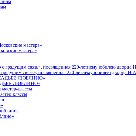
нам
ковские мастера»
 грядущим связь», посвященная 220-летнему юбилею дворца Н.А
УСАДЬБЕ ЛЮБЛИНО»
астер-классы
о»
юблино»