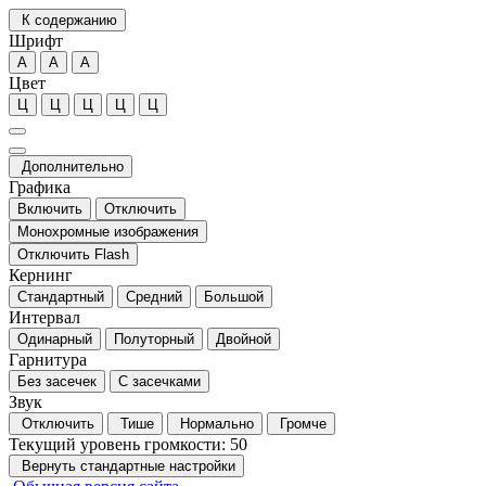
К содержанию
Шрифт
А
А
А
Цвет
Ц
Ц
Ц
Ц
Ц
Дополнительно
Графика
Включить
Отключить
Монохромные изображения
Отключить Flash
Кернинг
Стандартный
Средний
Большой
Интервал
Одинарный
Полуторный
Двойной
Гарнитура
Без засечек
С засечками
Звук
Отключить
Тише
Нормально
Громче
Текущий уровень громкости:
50
Вернуть стандартные настройки