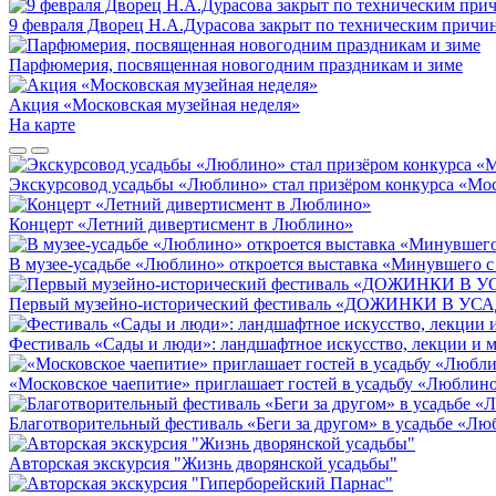
9 февраля Дворец Н.А.Дурасова закрыт по техническим причи
Парфюмерия, посвященная новогодним праздникам и зиме
Акция «Московская музейная неделя»
На карте
Экскурсовод усадьбы «Люблино» стал призёром конкурса «Мос
Концерт «Летний дивертисмент в Люблино»
В музее-усадьбе «Люблино» откроется выставка «Минувшего с
Первый музейно-исторический фестиваль «ДОЖИНКИ В 
Фестиваль «Сады и люди»: ландшафтное искусство, лекции и м
«Московское чаепитие» приглашает гостей в усадьбу «Люблин
Благотворительный фестиваль «Беги за другом» в усадьбе «Л
Авторская экскурсия "Жизнь дворянской усадьбы"