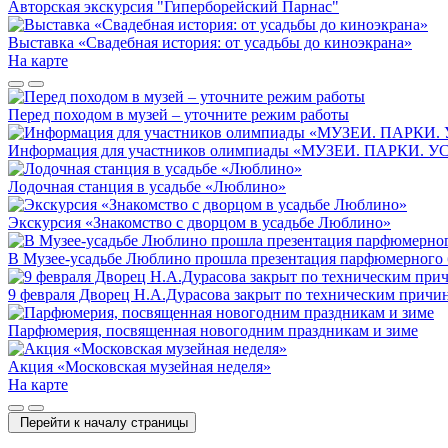
Авторская экскурсия "Гиперборейский Парнас"
Выставка «Свадебная история: от усадьбы до киноэкрана»
На карте
Перед походом в музей – уточните режим работы
Информация для участников олимпиады «МУЗЕИ. ПАРКИ. 
Лодочная станция в усадьбе «Люблино»
Экскурсия «Знакомство с дворцом в усадьбе Люблино»
В Музее-усадьбе Люблино прошла презентация парфюмерного б
9 февраля Дворец Н.А.Дурасова закрыт по техническим причи
Парфюмерия, посвященная новогодним праздникам и зиме
Акция «Московская музейная неделя»
На карте
Перейти к началу страницы