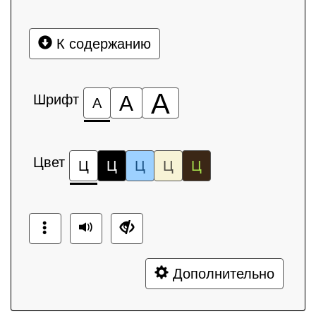
К содержанию
А
Шрифт
А
А
Цвет
Ц
Ц
Ц
Ц
Ц
Дополнительно