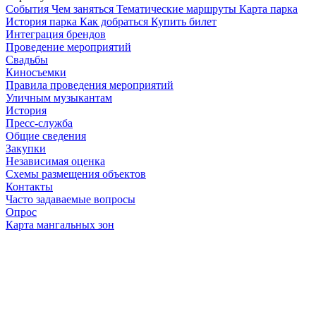
Cобытия
Чем заняться
Тематические маршруты
Карта парка
История парка
Как добраться
Купить билет
Интеграция брендов
Проведение мероприятий
Свадьбы
Киносъемки
Правила проведения мероприятий
Уличным музыкантам
История
Пресс-служба
Общие сведения
Закупки
Независимая оценка
Схемы размещения объектов
Контакты
Часто задаваемые вопросы
Опрос
Карта мангальных зон