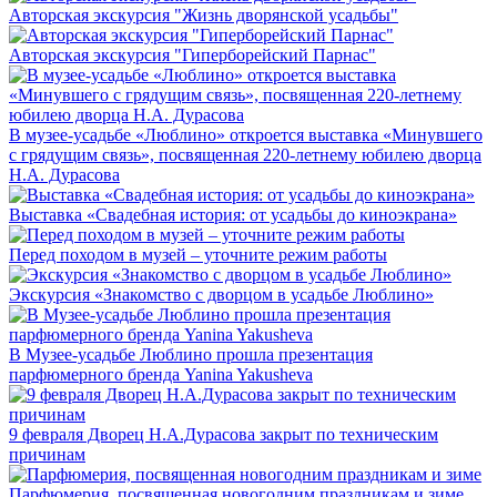
Авторская экскурсия "Жизнь дворянской усадьбы"
Авторская экскурсия "Гиперборейский Парнас"
В музее-усадьбе «Люблино» откроется выставка «Минувшего
с грядущим связь», посвященная 220-летнему юбилею дворца
Н.А. Дурасова
Выставка «Свадебная история: от усадьбы до киноэкрана»
Перед походом в музей – уточните режим работы
Экскурсия «Знакомство с дворцом в усадьбе Люблино»
В Музее-усадьбе Люблино прошла презентация
парфюмерного бренда Yanina Yakusheva
9 февраля Дворец Н.А.Дурасова закрыт по техническим
причинам
Парфюмерия, посвященная новогодним праздникам и зиме