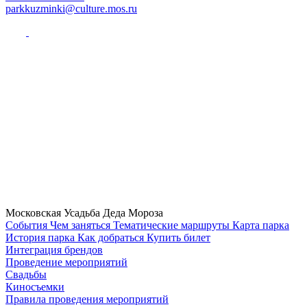
parkkuzminki@culture.mos.ru
Московская Усадьба Деда Мороза
Cобытия
Чем заняться
Тематические маршруты
Карта парка
История парка
Как добраться
Купить билет
Интеграция брендов
Проведение мероприятий
Свадьбы
Киносъемки
Правила проведения мероприятий