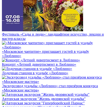
Фестиваль «Сады и люди»: ландшафтное искусство, лекции и
мастер-классы
«Московское чаепитие» приглашает гостей в усадьбу
«Люблино»
Концерт «Летний дивертисмент в Люблино»
Лодочная станция в усадьбе «Люблино»
Экскурсовод усадьбы «Люблино» стал призёром конкурса
«Московские мастера»
Авторская экскурсия "Жизнь дворянской усадьбы"