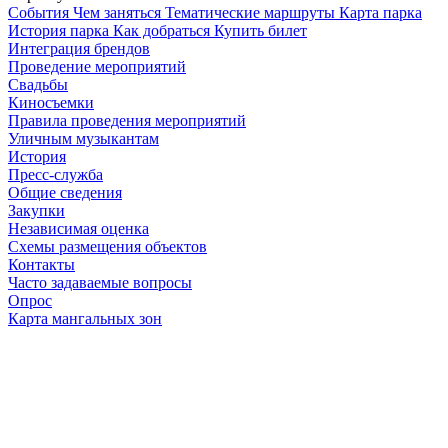
Cобытия
Чем заняться
Тематические маршруты
Карта парка
История парка
Как добраться
Купить билет
Интеграция брендов
Проведение мероприятий
Свадьбы
Киносъемки
Правила проведения мероприятий
Уличным музыкантам
История
Пресс-служба
Общие сведения
Закупки
Независимая оценка
Схемы размещения объектов
Контакты
Часто задаваемые вопросы
Опрос
Карта мангальных зон