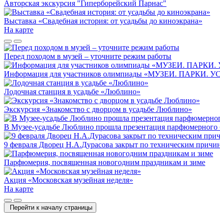
Авторская экскурсия "Гиперборейский Парнас"
Выставка «Свадебная история: от усадьбы до киноэкрана»
На карте
Перед походом в музей – уточните режим работы
Информация для участников олимпиады «МУЗЕИ. ПАРКИ. 
Лодочная станция в усадьбе «Люблино»
Экскурсия «Знакомство с дворцом в усадьбе Люблино»
В Музее-усадьбе Люблино прошла презентация парфюмерного б
9 февраля Дворец Н.А.Дурасова закрыт по техническим причи
Парфюмерия, посвященная новогодним праздникам и зиме
Акция «Московская музейная неделя»
На карте
Перейти к началу страницы