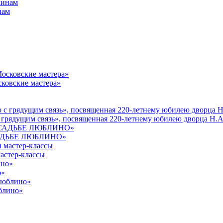
нам
ковские мастера»
 грядущим связь», посвященная 220-летнему юбилею дворца Н.А
УСАДЬБЕ ЛЮБЛИНО»
астер-классы
о»
юблино»