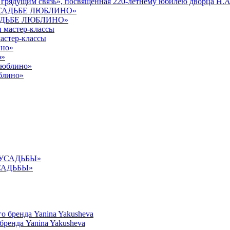
 грядущим связь», посвященная 220-летнему юбилею дворца Н.А
УСАДЬБЕ ЛЮБЛИНО»
астер-классы
о»
юблино»
УСАДЬБЫ»
ренда Yanina Yakusheva