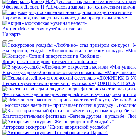
9 февраля Дворец Н.А.Дурасова закрыт по техническим причи
Парфюмерия, посвященная новогодним праздникам и зиме
Акция «Московская музейная неделя»
На карте
Экскурсовод усадьбы «Люблино» стал призёром конкурса «Мос
Концерт «Летний дивертисмент в Люблино»
В музее-усадьбе «Люблино» откроется выставка «Минувшего с
Первый музейно-исторический фестиваль «ДОЖИНКИ В 
Фестиваль «Сады и люди»: ландшафтное искусство, лекции и м
«Московское чаепитие» приглашает гостей в усадьбу «Люблин
Благотворительный фестиваль «Беги за другом» в усадьбе «Л
Авторская экскурсия "Жизнь дворянской усадьбы"