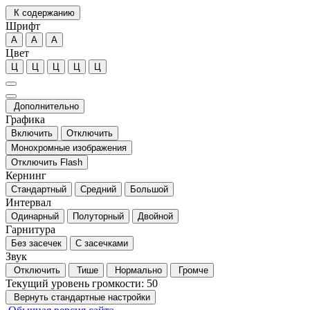
К содержанию
Шрифт
А
А
А
Цвет
Ц
Ц
Ц
Ц
Ц
Дополнительно
Графика
Включить
Отключить
Монохромные изображения
Отключить Flash
Кернинг
Стандартный
Средний
Большой
Интервал
Одинарный
Полуторный
Двойной
Гарнитура
Без засечек
С засечками
Звук
Отключить
Тише
Нормально
Громче
Текущий уровень громкости:
50
Вернуть стандартные настройки