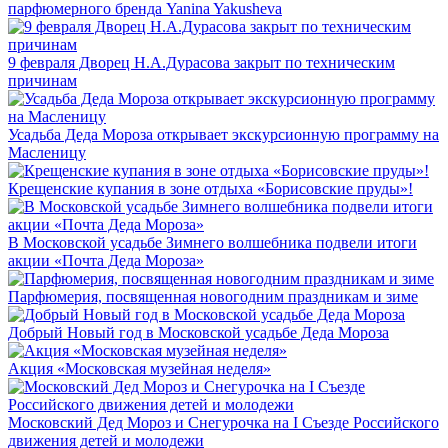
парфюмерного бренда Yanina Yakusheva
9 февраля Дворец Н.А.Дурасова закрыт по техническим
причинам
Усадьба Деда Мороза открывает экскурсионную программу на
Масленицу
Крещенские купания в зоне отдыха «Борисовские пруды»!
В Московской усадьбе Зимнего волшебника подвели итоги
акции «Почта Деда Мороза»
Парфюмерия, посвященная новогодним праздникам и зиме
Добрый Новый год в Московской усадьбе Деда Мороза
Акция «Московская музейная неделя»
Московский Дед Мороз и Снегурочка на I Съезде Российского
движения детей и молодежи