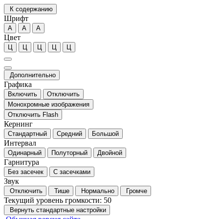
К содержанию
Шрифт
А
А
А
Цвет
Ц
Ц
Ц
Ц
Ц
Дополнительно
Графика
Включить
Отключить
Монохромные изображения
Отключить Flash
Кернинг
Стандартный
Средний
Большой
Интервал
Одинарный
Полуторный
Двойной
Гарнитура
Без засечек
С засечками
Звук
Отключить
Тише
Нормально
Громче
Текущий уровень громкости:
50
Вернуть стандартные настройки