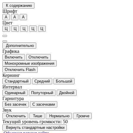
К содержанию
Шрифт
А
А
А
Цвет
Ц
Ц
Ц
Ц
Ц
Дополнительно
Графика
Включить
Отключить
Монохромные изображения
Отключить Flash
Кернинг
Стандартный
Средний
Большой
Интервал
Одинарный
Полуторный
Двойной
Гарнитура
Без засечек
С засечками
Звук
Отключить
Тише
Нормально
Громче
Текущий уровень громкости:
50
Вернуть стандартные настройки