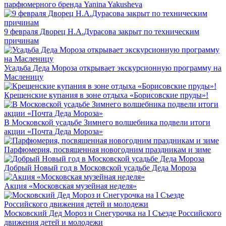
парфюмерного бренда Yanina Yakusheva
9 февраля Дворец Н.А.Дурасова закрыт по техническим
причинам
Усадьба Деда Мороза открывает экскурсионную программу на
Масленицу
Крещенские купания в зоне отдыха «Борисовские пруды»!
В Московской усадьбе Зимнего волшебника подвели итоги
акции «Почта Деда Мороза»
Парфюмерия, посвященная новогодним праздникам и зиме
Добрый Новый год в Московской усадьбе Деда Мороза
Акция «Московская музейная неделя»
Московский Дед Мороз и Снегурочка на I Съезде Российского
движения детей и молодежи