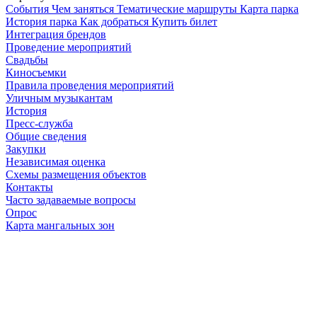
Cобытия
Чем заняться
Тематические маршруты
Карта парка
История парка
Как добраться
Купить билет
Интеграция брендов
Проведение мероприятий
Свадьбы
Киносъемки
Правила проведения мероприятий
Уличным музыкантам
История
Пресс-служба
Общие сведения
Закупки
Независимая оценка
Схемы размещения объектов
Контакты
Часто задаваемые вопросы
Опрос
Карта мангальных зон