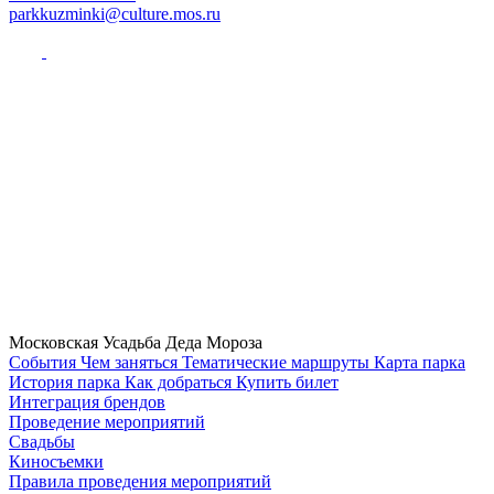
parkkuzminki@culture.mos.ru
Московская Усадьба Деда Мороза
Cобытия
Чем заняться
Тематические маршруты
Карта парка
История парка
Как добраться
Купить билет
Интеграция брендов
Проведение мероприятий
Свадьбы
Киносъемки
Правила проведения мероприятий