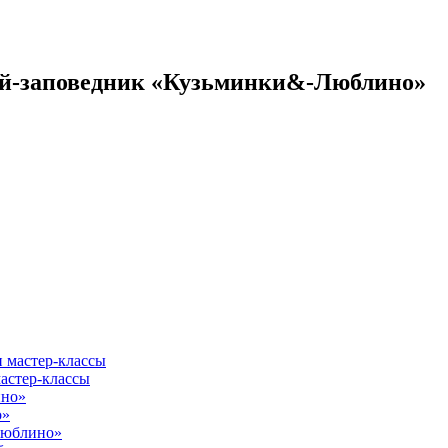
ей-заповедник «Кузьминки&-Люблино»
астер-классы
о»