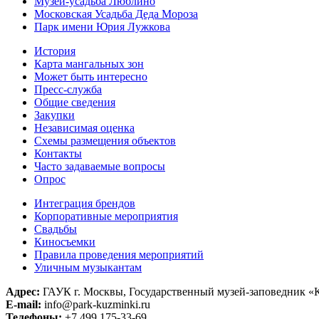
Музей-усадьба Люблино
Московская Усадьба Деда Мороза
Парк имени Юрия Лужкова
История
Карта мангальных зон
Может быть интересно
Пресс-служба
Общие сведения
Закупки
Независимая оценка
Схемы размещения объектов
Контакты
Часто задаваемые вопросы
Опрос
Интеграция брендов
Корпоративные мероприятия
Свадьбы
Киносъемки
Правила проведения мероприятий
Уличным музыкантам
Адрес:
ГАУК г. Москвы, Государственный музей-заповедник 
E-mail:
info@park-kuzminki.ru
Телефоны:
+7 499 175-33-69