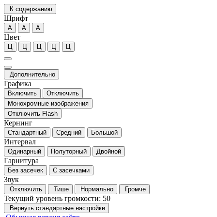
К содержанию
Шрифт
А
А
А
Цвет
Ц
Ц
Ц
Ц
Ц
Дополнительно
Графика
Включить
Отключить
Монохромные изображения
Отключить Flash
Кернинг
Стандартный
Средний
Большой
Интервал
Одинарный
Полуторный
Двойной
Гарнитура
Без засечек
С засечками
Звук
Отключить
Тише
Нормально
Громче
Текущий уровень громкости:
50
Вернуть стандартные настройки