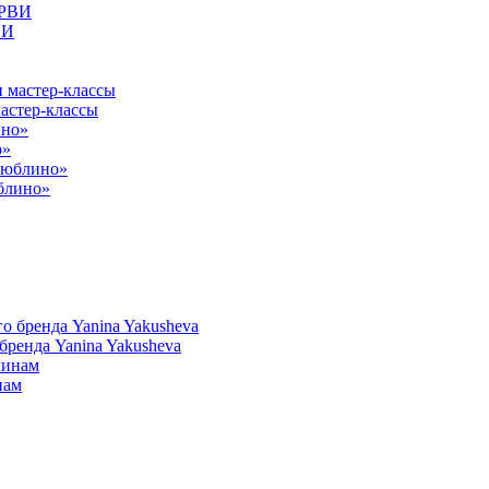
ВИ
астер-классы
о»
юблино»
ренда Yanina Yakusheva
нам