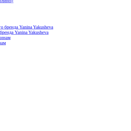
юблино»
ренда Yanina Yakusheva
нам