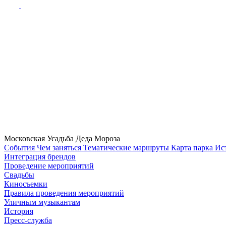
Московская Усадьба Деда Мороза
Cобытия
Чем заняться
Тематические маршруты
Карта парка
Ис
Интеграция брендов
Проведение мероприятий
Свадьбы
Киносъемки
Правила проведения мероприятий
Уличным музыкантам
История
Пресс-служба