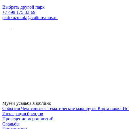
Выбрать другой парк
+7 499 175-33-69
parkkuzminki@culture.mos.ru
Музей-усадьба Люблино
Cобытия
Чем заняться
Тематические маршруты
Карта парка
Ис
Интеграция брендов
Проведение мероприятий
Свадьбы