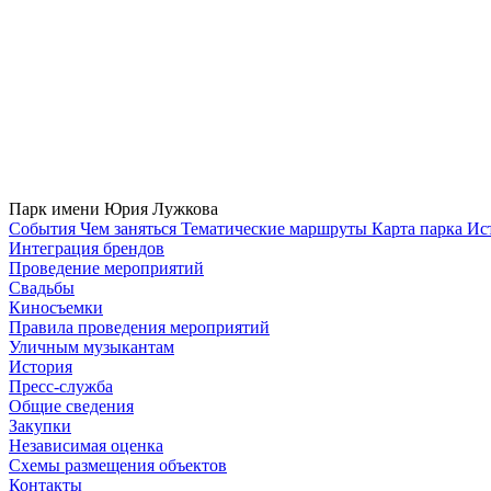
Парк имени Юрия Лужкова
Cобытия
Чем заняться
Тематические маршруты
Карта парка
Ис
Интеграция брендов
Проведение мероприятий
Свадьбы
Киносъемки
Правила проведения мероприятий
Уличным музыкантам
История
Пресс-служба
Общие сведения
Закупки
Независимая оценка
Схемы размещения объектов
Контакты