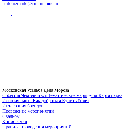
parkkuzminki@culture.mos.ru
Московская Усадьба Деда Мороза
Cобытия
Чем заняться
Тематические маршруты
Карта парка
История парка
Как добраться
Купить билет
Интеграция брендов
Проведение мероприятий
Свадьбы
Киносъемки
Правила проведения мероприятий