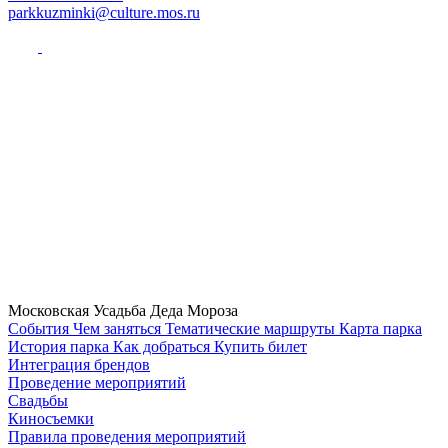
parkkuzminki@culture.mos.ru
Московская Усадьба Деда Мороза
Cобытия
Чем заняться
Тематические маршруты
Карта парка
История парка
Как добраться
Купить билет
Интеграция брендов
Проведение мероприятий
Свадьбы
Киносъемки
Правила проведения мероприятий