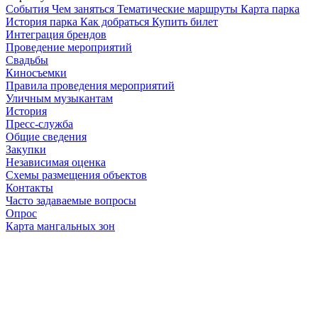
Cобытия
Чем заняться
Тематические маршруты
Карта парка
История парка
Как добраться
Купить билет
Интеграция брендов
Проведение мероприятий
Свадьбы
Киносъемки
Правила проведения мероприятий
Уличным музыкантам
История
Пресс-служба
Общие сведения
Закупки
Независимая оценка
Схемы размещения объектов
Контакты
Часто задаваемые вопросы
Опрос
Карта мангальных зон