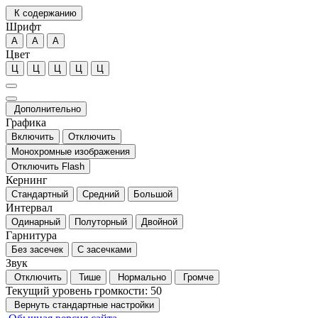
К содержанию
Шрифт
А
А
А
Цвет
Ц
Ц
Ц
Ц
Ц
Дополнительно
Графика
Включить
Отключить
Монохромные изображения
Отключить Flash
Кернинг
Стандартный
Средний
Большой
Интервал
Одинарный
Полуторный
Двойной
Гарнитура
Без засечек
С засечками
Звук
Отключить
Тише
Нормально
Громче
Текущий уровень громкости:
50
Вернуть стандартные настройки