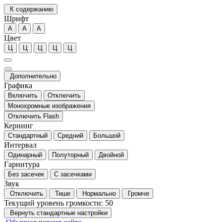
К содержанию
Шрифт
А
А
А
Цвет
Ц
Ц
Ц
Ц
Ц
Дополнительно
Графика
Включить
Отключить
Монохромные изображения
Отключить Flash
Кернинг
Стандартный
Средний
Большой
Интервал
Одинарный
Полуторный
Двойной
Гарнитура
Без засечек
С засечками
Звук
Отключить
Тише
Нормально
Громче
Текущий уровень громкости:
50
Вернуть стандартные настройки