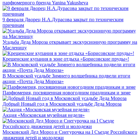
парфюмерного бренда Yanina Yakusheva
9 февраля Дворец Н.А.Дурасова закрыт по техническим
причинам
Усадьба Деда Мороза открывает экскурсионную программу на
Масленицу
Крещенские купания в зоне отдыха «Борисовские пруды»!
В Московской усадьбе Зимнего волшебника подвели итоги
акции «Почта Деда Мороза»
Парфюмерия, посвященная новогодним праздникам и зиме
Добрый Новый год в Московской усадьбе Деда Мороза
Акция «Московская музейная неделя»
Московский Дед Мороз и Снегурочка на I Съезде Российского
движения детей и молодежи