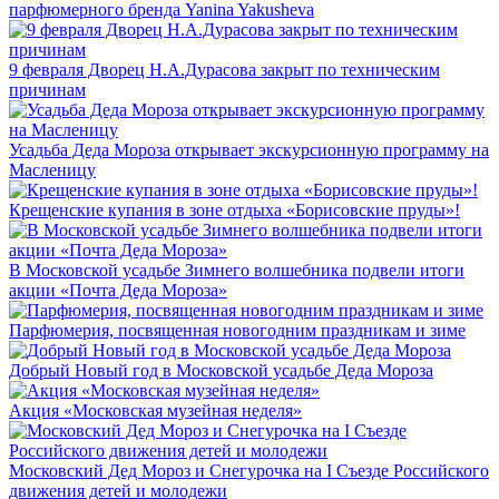
парфюмерного бренда Yanina Yakusheva
9 февраля Дворец Н.А.Дурасова закрыт по техническим
причинам
Усадьба Деда Мороза открывает экскурсионную программу на
Масленицу
Крещенские купания в зоне отдыха «Борисовские пруды»!
В Московской усадьбе Зимнего волшебника подвели итоги
акции «Почта Деда Мороза»
Парфюмерия, посвященная новогодним праздникам и зиме
Добрый Новый год в Московской усадьбе Деда Мороза
Акция «Московская музейная неделя»
Московский Дед Мороз и Снегурочка на I Съезде Российского
движения детей и молодежи