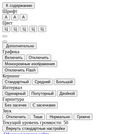
К содержанию
Шрифт
А
А
А
Цвет
Ц
Ц
Ц
Ц
Ц
Дополнительно
Графика
Включить
Отключить
Монохромные изображения
Отключить Flash
Кернинг
Стандартный
Средний
Большой
Интервал
Одинарный
Полуторный
Двойной
Гарнитура
Без засечек
С засечками
Звук
Отключить
Тише
Нормально
Громче
Текущий уровень громкости:
50
Вернуть стандартные настройки